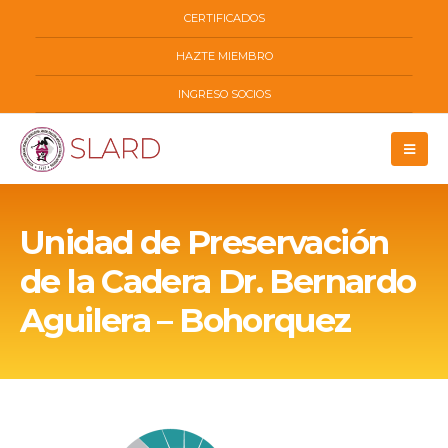
CERTIFICADOS
HAZTE MIEMBRO
INGRESO SOCIOS
Unidad de Preservación
de la Cadera Dr. Bernardo
Aguilera – Bohorquez