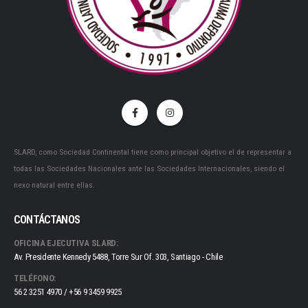
SLARD, como Sociedad Continental tiene como principal objetivo el de representar a
todas las Sociedades Nacionales ante las Sociedades Internacionales, siendo el
nexo natural entre ellas.
CONTÁCTANOS
OFICINA EJECUTIVA SLARD:
Av. Presidente Kennedy 5488, Torre Sur Of. 303, Santiago - Chile
TELÉFONO:
56 2 3251 4970 / +56 9 3459 9925