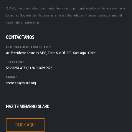
SLARD, como Sociedad Continental tiene como principal objetivo el de representar a
todas las Sociedades Nacionales ante las Sociedades Internacionales, siendo el
nexo natural entre ellas.
CONTÁCTANOS
OFICINA EJECUTIVA SLARD:
Av. Presidente Kennedy 5488, Torre Sur Of. 303, Santiago - Chile
TELÉFONO:
56 2 3251 4970 / +56 9 3459 9925
EMAIL:
secretaria@slard.org
HAZTE MIEMBRO SLARD
CLICK AQUÍ