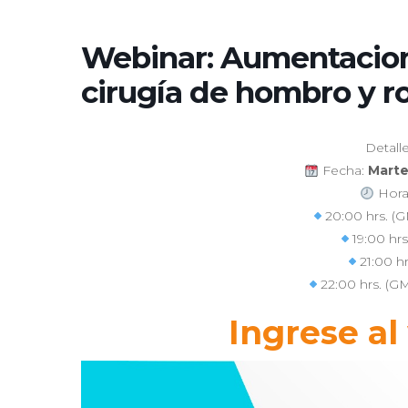
Webinar: Aumentacion
cirugía de hombro y ro
Detall
Fecha:
Marte
Horar
20:00 hrs. (
19:00 hr
21:00 hr
22:00 hrs. (GM
Ingrese al