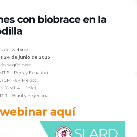
es con biobrace en la
dilla
es del webinar:
s 24 de junio de 2025
io según país:
GMT-5 – Perú y Ecuador)
s. (GMT-6 – México)
s. (GMT-4 – Chile)
T-3 – Brasil y Argentina)
 webinar aquí