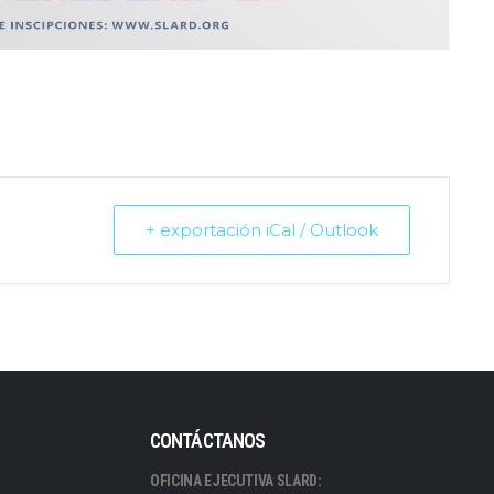
+ exportación iCal / Outlook
CONTÁCTANOS
OFICINA EJECUTIVA SLARD: