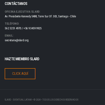
CONTÁCTANOS
OFICINA EJECUTIVA SLARD:
Av. Presidente Kennedy 5488, Torre Sur Of. 303, Santiago - Chile
TELÉFONO:
56 2 3251 4970 / +56 9 3459 9925
EMAIL:
secretaria@slard.org
HAZTE MIEMBRO SLARD
CLICK AQUÍ
SLARD - EVENTUAL LATAM • © 2024 • TODOS LOS DERECHOS RESERVADOS