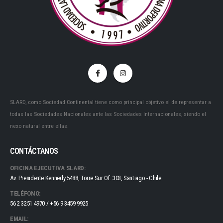
SLARD, como Sociedad Continental tiene como principal objetivo el de representar a
todas las Sociedades Nacionales ante las Sociedades Internacionales, siendo el
nexo natural entre ellas.
CONTÁCTANOS
OFICINA EJECUTIVA SLARD:
Av. Presidente Kennedy 5488, Torre Sur Of. 303, Santiago - Chile
TELÉFONO:
56 2 3251 4970 / +56 9 3459 9925
EMAIL: