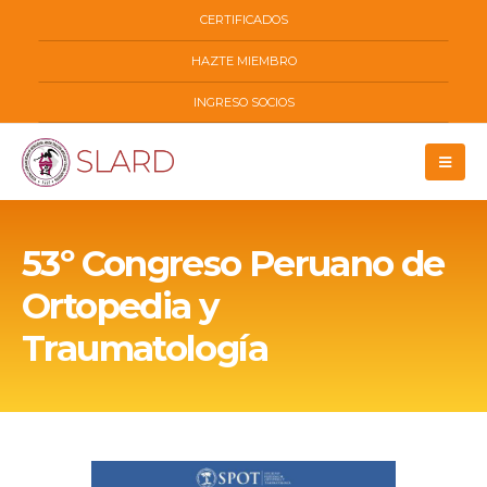
CERTIFICADOS
HAZTE MIEMBRO
INGRESO SOCIOS
53º Congreso Peruano de
Ortopedia y
Traumatología