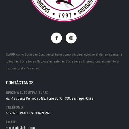
SLARD, como Sociedad Continental tiene como principal objetivo el de representar a
todas las Sociedades Nacionales ante las Sociedades Internacionales, siendo el
nexo natural entre ellas.
CONTÁCTANOS
OFICINA EJECUTIVA SLARD:
Av. Presidente Kennedy 5488, Torre Sur Of. 303, Santiago - Chile
TELÉFONO:
56 2 3251 4970 / +56 9 3459 9925
EMAIL:
secretaria@slard.org