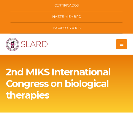
CERTIFICADOS
HAZTE MIEMBRO
INGRESO SOCIOS
2nd MIKS International
Congress on biological
therapies