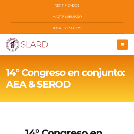
CERTIFICADOS
HAZTE MIEMBRO
INGRESO SOCIOS
14° Congreso en conjunto:
AEA & SEROD
14° Congreso en