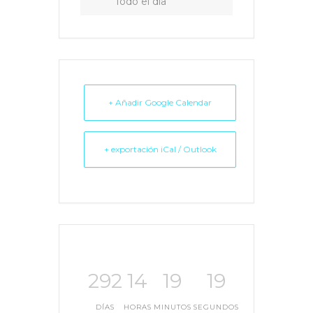
Todo el día
+ Añadir Google Calendar
+ exportación iCal / Outlook
292
14
19
19
DÍAS
HORAS
MINUTOS
SEGUNDOS