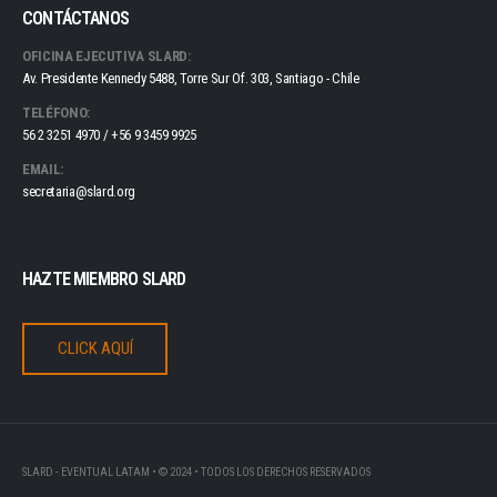
CONTÁCTANOS
OFICINA EJECUTIVA SLARD:
Av. Presidente Kennedy 5488, Torre Sur Of. 303, Santiago - Chile
TELÉFONO:
56 2 3251 4970 / +56 9 3459 9925
EMAIL:
secretaria@slard.org
HAZTE MIEMBRO SLARD
CLICK AQUÍ
SLARD - EVENTUAL LATAM • © 2024 • TODOS LOS DERECHOS RESERVADOS