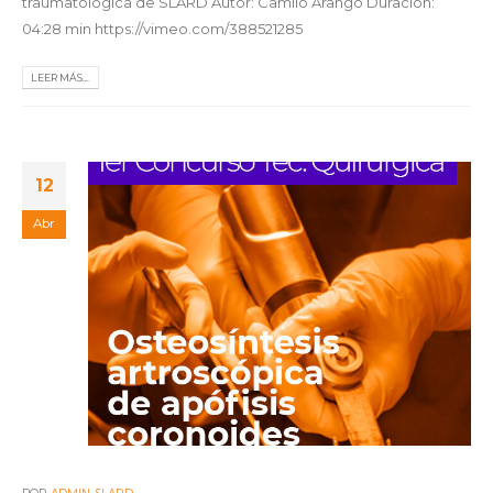
traumatológica de SLARD Autor: Camilo Arango Duración:
04:28 min https://vimeo.com/388521285
LEER MÁS...
12
Abr