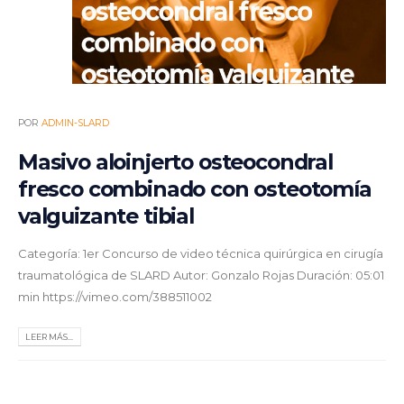
POR
ADMIN-SLARD
Masivo aloinjerto osteocondral
fresco combinado con osteotomía
valguizante tibial
Categoría: 1er Concurso de video técnica quirúrgica en cirugía
traumatológica de SLARD Autor: Gonzalo Rojas Duración: 05:01
min https://vimeo.com/388511002
LEER MÁS...