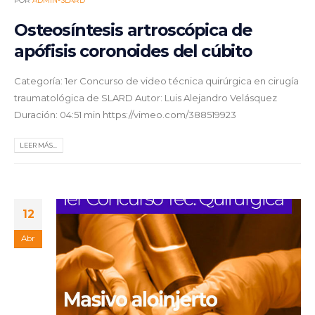
POR
ADMIN-SLARD
Osteosíntesis artroscópica de
apófisis coronoides del cúbito
Categoría: 1er Concurso de video técnica quirúrgica en cirugía
traumatológica de SLARD Autor: Luis Alejandro Velásquez
Duración: 04:51 min https://vimeo.com/388519923
LEER MÁS...
12
Abr