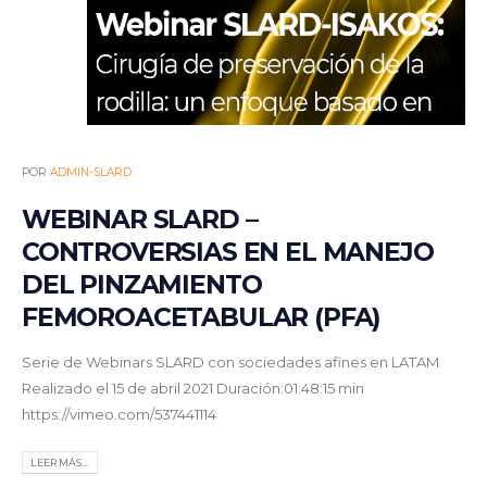
POR
ADMIN-SLARD
WEBINAR SLARD –
CONTROVERSIAS EN EL MANEJO
DEL PINZAMIENTO
FEMOROACETABULAR (PFA)
Serie de Webinars SLARD con sociedades afines en LATAM
Realizado el 15 de abril 2021 Duración:01:48:15 min
https://vimeo.com/537441114
LEER MÁS...