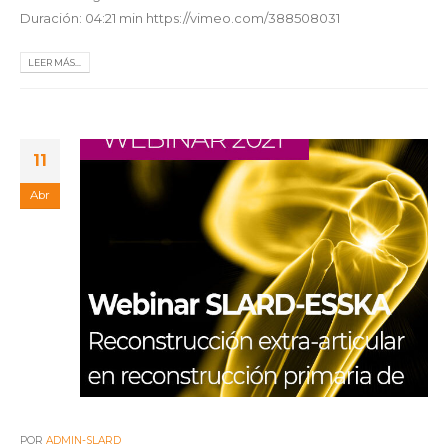
Duración: 04:21 min https://vimeo.com/388508031
LEER MÁS...
11
Abr
POR
ADMIN-SLARD