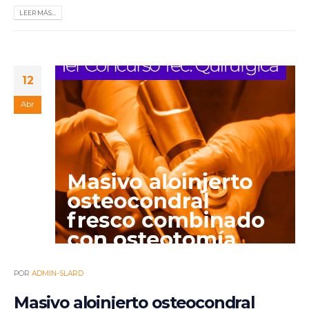
LEER MÁS...
12
Abr
POR
ADMIN-SLARD
Masivo aloinjerto osteocondral