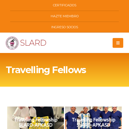
CERTIFICADOS
HAZTE MIEMBRO
INGRESO SOCIOS
Travelling Fellows
Travelling Fellowship
Travelling Fellowship
SLARD-APKASD
SLARD-APKASD