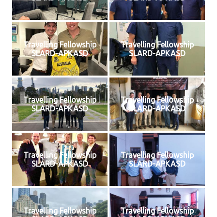
Travelling Fellowship
Travelling Fellowship
SLARD-APKASD
SLARD-APKASD
Travelling Fellowship
Travelling Fellowship
SLARD-APKASD
SLARD-APKASD
Travelling Fellowship
Travelling Fellowship
SLARD-APKASD
SLARD-APKASD
Travelling Fellowship
Travelling Fellowship