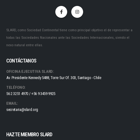
SLARD, como Sociedad Continental tiene como principal objetivo el de representar a
todas las Sociedades Nacionales ante las Sociedades Internacionales, siendo el
nexo natural entre ellas.
CONTÁCTANOS
OFICINA EJECUTIVA SLARD:
Av. Presidente Kennedy 5488, Torre Sur Of. 303, Santiago - Chile
TELÉFONO:
56 2 3251 4970 / +56 9 3459 9925
EMAIL:
secretaria@slard.org
HAZTE MIEMBRO SLARD