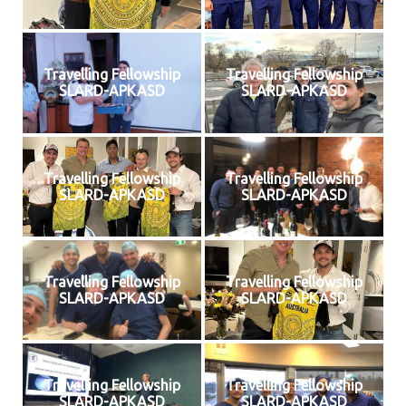
Travelling Fellowship
Travelling Fellowship
SLARD-APKASD
SLARD-APKASD
Travelling Fellowship
Travelling Fellowship
SLARD-APKASD
SLARD-APKASD
Travelling Fellowship
Travelling Fellowship
SLARD-APKASD
SLARD-APKASD
Travelling Fellowship
Travelling Fellowship
SLARD-APKASD
SLARD-APKASD