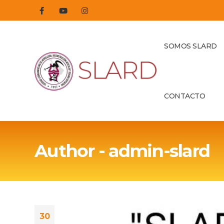
SOMOS SLARD
CONTACTO
Author - admin-slard
30