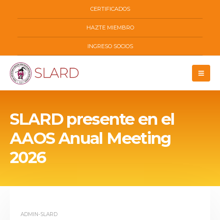
CERTIFICADOS
HAZTE MIEMBRO
INGRESO SOCIOS
SLARD presente en el
AAOS Anual Meeting
2026
ADMIN-SLARD