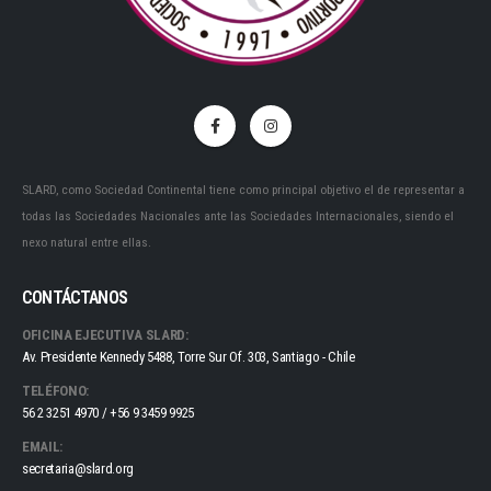
SLARD, como Sociedad Continental tiene como principal objetivo el de representar a
todas las Sociedades Nacionales ante las Sociedades Internacionales, siendo el
nexo natural entre ellas.
CONTÁCTANOS
OFICINA EJECUTIVA SLARD:
Av. Presidente Kennedy 5488, Torre Sur Of. 303, Santiago - Chile
TELÉFONO:
56 2 3251 4970 / +56 9 3459 9925
EMAIL:
secretaria@slard.org