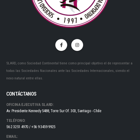
SLARD, como Sociedad Continental tiene como principal objetivo el de representar a
todas las Sociedades Nacionales ante las Sociedades Internacionales, siendo el
nexo natural entre ellas.
CONTÁCTANOS
OFICINA EJECUTIVA SLARD:
Av. Presidente Kennedy 5488, Torre Sur Of. 303, Santiago - Chile
TELÉFONO:
56 2 3251 4970 / +56 9 3459 9925
EMAIL: