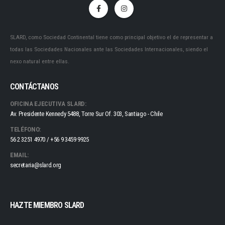
SLARD, como Sociedad Continental tiene como principal objetivo el de representar a
todas las Sociedades Nacionales ante las Sociedades Internacionales, siendo el
nexo natural entre ellas.
CONTÁCTANOS
OFICINA EJECUTIVA SLARD:
Av. Presidente Kennedy 5488, Torre Sur Of. 303, Santiago - Chile
TELÉFONO:
56 2 3251 4970 / +56 9 3459 9925
EMAIL:
secretaria@slard.org
HAZTE MIEMBRO SLARD