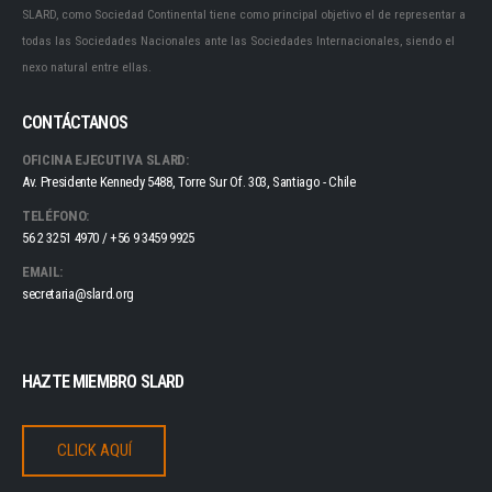
SLARD, como Sociedad Continental tiene como principal objetivo el de representar a
todas las Sociedades Nacionales ante las Sociedades Internacionales, siendo el
nexo natural entre ellas.
CONTÁCTANOS
OFICINA EJECUTIVA SLARD:
Av. Presidente Kennedy 5488, Torre Sur Of. 303, Santiago - Chile
TELÉFONO:
56 2 3251 4970 / +56 9 3459 9925
EMAIL:
secretaria@slard.org
HAZTE MIEMBRO SLARD
CLICK AQUÍ