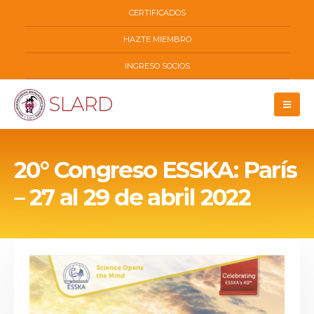
CERTIFICADOS
HAZTE MIEMBRO
INGRESO SOCIOS
20° Congreso ESSKA: París
– 27 al 29 de abril 2022