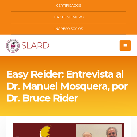
CERTIFICADOS
HAZTE MIEMBRO
INGRESO SOCIOS
Easy Reider: Entrevista al
Dr. Manuel Mosquera, por
Dr. Bruce Rider