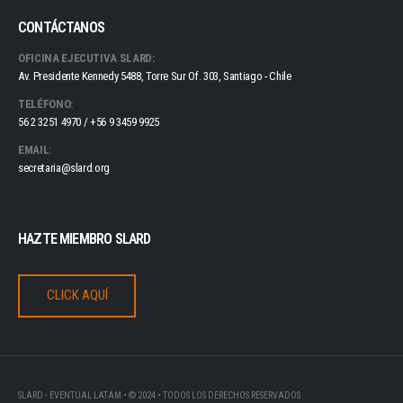
CONTÁCTANOS
OFICINA EJECUTIVA SLARD:
Av. Presidente Kennedy 5488, Torre Sur Of. 303, Santiago - Chile
TELÉFONO:
56 2 3251 4970 / +56 9 3459 9925
EMAIL:
secretaria@slard.org
HAZTE MIEMBRO SLARD
CLICK AQUÍ
SLARD - EVENTUAL LATAM • © 2024 • TODOS LOS DERECHOS RESERVADOS